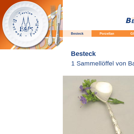
Besteck
Porzellan
Gl
Besteck
1 Sammellöffel von B